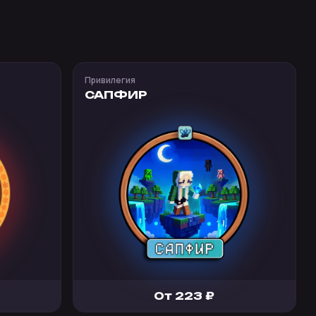
Привилегия
САПФИР
От 223 ₽